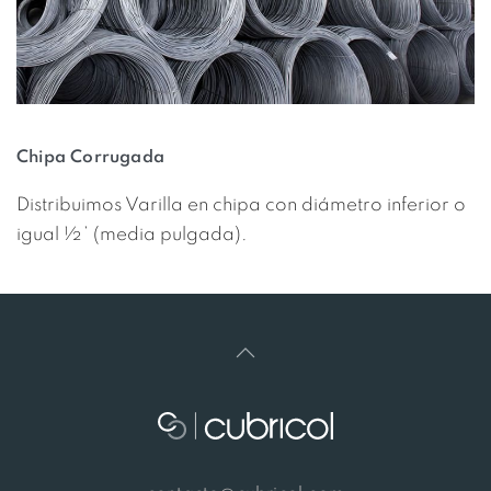
Chipa Corrugada
Distribuimos Varilla en chipa con diámetro inferior o
igual ½’ (media pulgada).